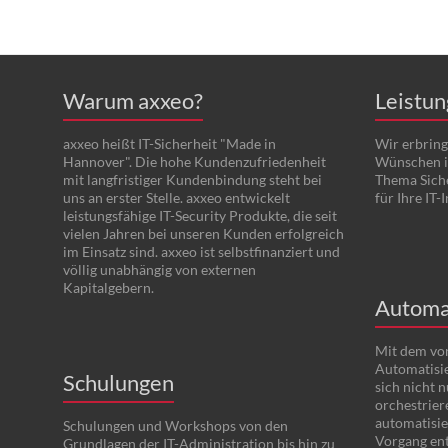
Warum axxeo?
Leistu
axxeo heißt IT-Sicherheit "Made in
Wir erbring
Hannover". Die hohe Kundenzufriedenheit
Wünschen i
mit langfristiger Kundenbindung steht bei
Thema Sich
uns an erster Stelle. axxeo entwickelt
für Ihre IT-
leistungsfähige IT-Security Produkte, die seit
vielen Jahren bei unseren Kunden erfolgreich
im Einsatz sind. axxeo ist selbstfinanziert und
völlig unabhängig von externen
Kapitalgebern.
Automa
Mit dem vo
Automatisie
Schulungen
sich nicht 
orchestrier
automatisier
Schulungen und Workshops von den
Vorgang ent
Grundlagen der IT-Administration bis hin zu