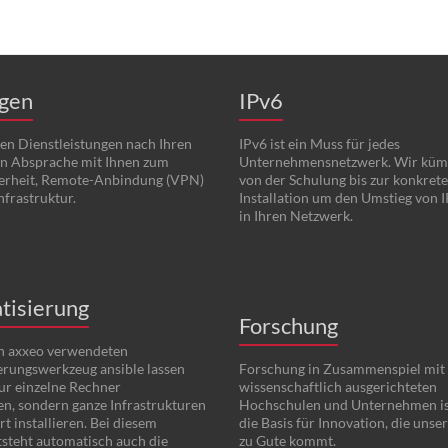
ngen
IPv6
en Dienstleistungen nach Ihren
IPv6 ist ein Muss für jedes
n Absprache mit Ihnen zum
Unternehmensnetzwerk. Wir kü
erheit, Remote-Anbindung (VPN)
von der Schulung bis zur konkret
Infrastruktur.
Installation um den Umstieg von I
in Ihren Netzwerk.
tisierung
Forschung
n axxeo verwendeten
rungswerkzeug ansible lassen
Forschung in Zusammenspiel mit
nur einzelne Rechner
wissenschaftlich ausgerichteten
en, sondern ganze Infrastrukturen
Hochschulen und Unternehmen is
t installieren. Bei diesem
die Basis für Innovation, die uns
steht automatisch auch die
zu Gute kommt.