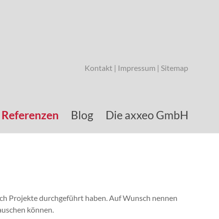
Kontakt
|
Impressum
|
Sitemap
Referenzen
Blog
Die axxeo GmbH
eich Projekte durchgeführt haben. Auf Wunsch nennen
tauschen können.