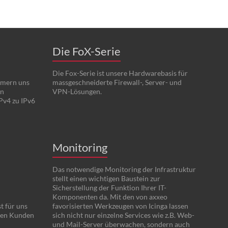
Die FoX-Serie
Die Fox-Serie ist unsere Hardwarebasis für
mmern uns
massgeschneiderte Firewall-, Server- und
en
VPN-Lösungen.
Pv4 zu IPv6
Monitoring
Das notwendige Monitoring der Infrastruktur
stellt einen wichtigen Baustein zur
Sicherstellung der Funktion Ihrer IT-
Komponenten da. Mit den von axxeo
t für uns
favorisierten Werkzeugen von Icinga lassen
eren Kunden
sich nicht nur einzelne Services wie z.B. Web-
und Mail-Server überwachen, sondern auch