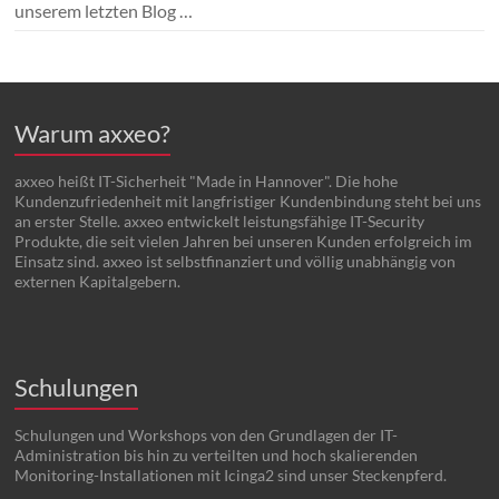
unserem letzten Blog …
Warum axxeo?
axxeo heißt IT-Sicherheit "Made in Hannover". Die hohe
Kundenzufriedenheit mit langfristiger Kundenbindung steht bei uns
an erster Stelle. axxeo entwickelt leistungsfähige IT-Security
Produkte, die seit vielen Jahren bei unseren Kunden erfolgreich im
Einsatz sind. axxeo ist selbstfinanziert und völlig unabhängig von
externen Kapitalgebern.
Schulungen
Schulungen und Workshops von den Grundlagen der IT-
Administration bis hin zu verteilten und hoch skalierenden
Monitoring-Installationen mit Icinga2 sind unser Steckenpferd.