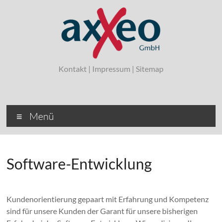
Zum
Inhalt
springen
axxeo
Kontakt
|
Impressum
|
Sitemap
Ihr Linux-
Dienstleister
aus
Hannover
Menü
Software-Entwicklung
Kundenorientierung gepaart mit Erfahrung und Kompetenz
sind für unsere Kunden der Garant für unsere bisherigen