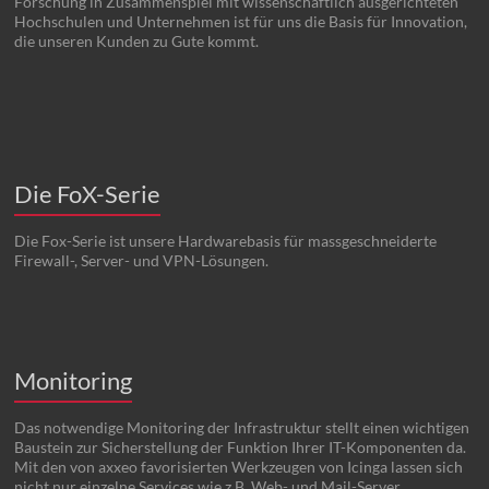
Forschung in Zusammenspiel mit wissenschaftlich ausgerichteten
Hochschulen und Unternehmen ist für uns die Basis für Innovation,
die unseren Kunden zu Gute kommt.
Die FoX-Serie
Die Fox-Serie ist unsere Hardwarebasis für massgeschneiderte
Firewall-, Server- und VPN-Lösungen.
Monitoring
Das notwendige Monitoring der Infrastruktur stellt einen wichtigen
Baustein zur Sicherstellung der Funktion Ihrer IT-Komponenten da.
Mit den von axxeo favorisierten Werkzeugen von Icinga lassen sich
nicht nur einzelne Services wie z.B. Web- und Mail-Server