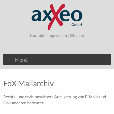
Zum
Inhalt
springen
axxeo
Kontakt
|
Impressum
|
Sitemap
Ihr Linux-
Dienstleister
aus
Hannover
Menü
FoX Mailarchiv
Rechts- und revisionssichere Archivierung von E-Mails und
Dokumenten bedeutet: