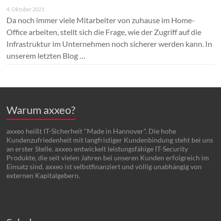
4. Oktober 2021
Da noch immer viele Mitarbeiter von zuhause im Home-
Office arbeiten, stellt sich die Frage, wie der Zugriff auf die
Infrastruktur im Unternehmen noch sicherer werden kann. In
unserem letzten Blog …
Warum axxeo?
axxeo heißt IT-Sicherheit "Made in Hannover". Die hohe
Kundenzufriedenheit mit langfristiger Kundenbindung steht bei uns
an erster Stelle. axxeo entwickelt leistungsfähige IT-Security
Produkte, die seit vielen Jahren bei unseren Kunden erfolgreich im
Einsatz sind. axxeo ist selbstfinanziert und völlig unabhängig von
externen Kapitalgebern.