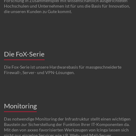
Forschung in Zusammenspiel mit wissenschaftlich ausgerichteten
Hochschulen und Unternehmen ist für uns die Basis für Innovation,
die unseren Kunden zu Gute kommt.
Die FoX-Serie
Die Fox-Serie ist unsere Hardwarebasis für massgeschneiderte
Firewall-, Server- und VPN-Lösungen.
Monitoring
Das notwendige Monitoring der Infrastruktur stellt einen wichtigen
Baustein zur Sicherstellung der Funktion Ihrer IT-Komponenten da.
Mit den von axxeo favorisierten Werkzeugen von Icinga lassen sich
nicht nur einzelne Services wie z.B. Web- und Mail-Server