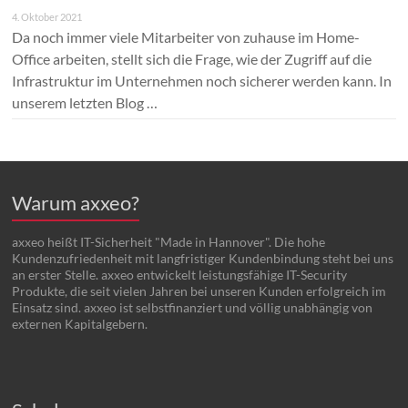
4. Oktober 2021
Da noch immer viele Mitarbeiter von zuhause im Home-
Office arbeiten, stellt sich die Frage, wie der Zugriff auf die
Infrastruktur im Unternehmen noch sicherer werden kann. In
unserem letzten Blog …
Warum axxeo?
axxeo heißt IT-Sicherheit "Made in Hannover". Die hohe
Kundenzufriedenheit mit langfristiger Kundenbindung steht bei uns
an erster Stelle. axxeo entwickelt leistungsfähige IT-Security
Produkte, die seit vielen Jahren bei unseren Kunden erfolgreich im
Einsatz sind. axxeo ist selbstfinanziert und völlig unabhängig von
externen Kapitalgebern.