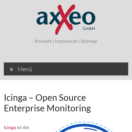
Zum
Inhalt
springen
axxeo
Kontakt
|
Impressum
|
Sitemap
Ihr Linux-
Dienstleister
aus
Hannover
Menü
Icinga – Open Source
Enterprise Monitoring
Icinga
ist die